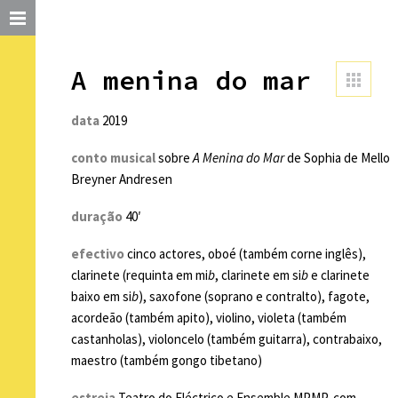
A menina do mar
data
2019
conto musical
sobre
A Menina do Mar
de Sophia de Mello
Breyner Andresen
duração
40′
efectivo
cinco actores, oboé (também corne inglês),
clarinete (requinta em mi
b
, clarinete em si
b
e clarinete
baixo em si
b
), saxofone (soprano e contralto), fagote,
acordeão (também apito), violino, violeta (também
castanholas), violoncelo (também guitarra), contrabaixo,
maestro (também gongo tibetano)
estreia
Teatro do Eléctrico e Ensemble MPMP, com