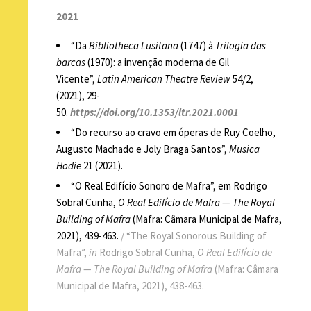
2021
“Da
Bibliotheca Lusitana
(1747) à
Trilogia das
barcas
(1970): a invenção moderna de Gil
Vicente”,
Latin American Theatre Review
54/2,
(2021), 29-
50.
https://doi.org/10.1353/ltr.2021.0001
“Do recurso ao cravo em óperas de Ruy Coelho,
Augusto Machado e Joly Braga Santos”,
Musica
Hodie
21 (2021).
“O Real Edifício Sonoro de Mafra”, em Rodrigo
Sobral Cunha,
O Real Edifício de Mafra — The Royal
Building of Mafra
(Mafra: Câmara Municipal de Mafra,
2021), 439-463.
/ “The Royal Sonorous Building of
Mafra”,
in
Rodrigo Sobral Cunha,
O Real Edifício de
Mafra — The Royal Building of Mafra
(Mafra: Câmara
Municipal de Mafra, 2021), 438-463.