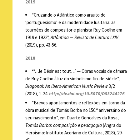
2019
“Cruzando o Atlântico como arauto do
‘portuguesismo’ e da modernidade lusitana: as
tournées do compositor e pianista Ruy Coelho em
1919 e 1922”,
Atlântida — Revista de Cultura LXIV
(2019), pp. 43-56.
2018
“‘…le Désir est tout…’ — Obras vocais de câmara
de Ruy Coelho à luz do simbolismo fin-de-siècle”,
Diagonal: An Ibero-American Music Review
3/2
(2018), 1-24.
http://dx.doi.org/10.5070/D83244276
.
“Breves apontamentos e reflexões em torno da
obra musical de Tomás Borba no 150.º aniversário do
seu nascimento”, em Duarte Gonçalves da Rosa,
Tomás Borba: composição e pedagogia
(Angra do
Heroísmo: Instituto Açoriano de Cultura, 2018), 29-