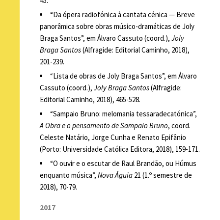
45.
“Da ópera radiofónica à cantata cénica — Breve
panorâmica sobre obras músico-dramáticas de Joly
Braga Santos”, em Álvaro Cassuto (coord.),
Joly
Braga Santos
(Alfragide: Editorial Caminho, 2018),
201-239.
“Lista de obras de Joly Braga Santos”, em Álvaro
Cassuto (coord.),
Joly Braga Santos
(Alfragide:
Editorial Caminho, 2018), 465-528.
“Sampaio Bruno: melomania tessaradecatónica”,
A Obra e o pensamento de Sampaio Bruno
, coord.
Celeste Natário, Jorge Cunha e Renato Epifânio
(Porto: Universidade Católica Editora, 2018), 159-171.
“O ouvir e o escutar de Raul Brandão, ou Húmus
enquanto música”,
Nova Águia
21 (1.º semestre de
2018), 70-79.
2017