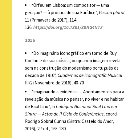
“Orfeu em Lisboa: um compositor — uma
geração? — à procura de sua Eurídice”,
Pessoa plural
11 (Primavera de 2017), 114-
136.
https://doi.org/10.7301/Z0NG4NTX
2016
“Do imaginário iconográfico em torno de Ruy
Coelho e de sua música, ou quando imagem revela
som na construção do modernismo português da
década de 1910”,
Cuadernos de Iconografía Musical
III/2 (Novembro de 2016), 40-70.
“Imaginando a evidência — Apontamentos para a
revelação da música no pensar, no viver e no habitar
de Raul Lino”, in
Colóquio Nacional Raul Lino em
Sintra — Actas do II Ciclo de Conferências
, coord.
Rodrigo Sobral Cunha (Sintra: Castelo do Amor,
2016), 2.ª ed., 163-180.