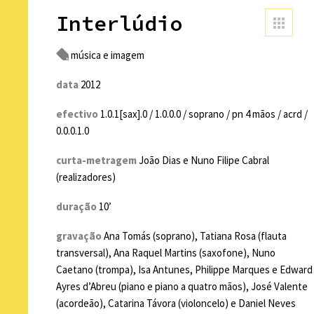
Interlúdio
música e imagem
data
2012
efectivo
1.0.1[sax].0 / 1.0.0.0 / soprano / pn 4 mãos / acrd /
0.0.0.1.0
curta-metragem
João Dias e Nuno Filipe Cabral
(realizadores)
duração
10’
gravação
Ana Tomás (soprano), Tatiana Rosa (flauta
transversal), Ana Raquel Martins (saxofone), Nuno
Caetano (trompa), Isa Antunes, Philippe Marques e Edward
Ayres d’Abreu (piano e piano a quatro mãos), José Valente
(acordeão), Catarina Távora (violoncelo) e Daniel Neves